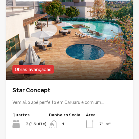
Obras avançadas
Star Concept
Vem aí, o apê perfeito em Caruaru e com um…
Quartos
Banheiro Social
Área
3 (1 Suíte)
71
m²
1