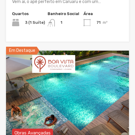
Vem aí, o apê perfeito em Caruaru e com um…
Quartos
Banheiro Social
Área
3 (1 Suíte)
71
m²
1
Em Destaque
Obras Avançadas