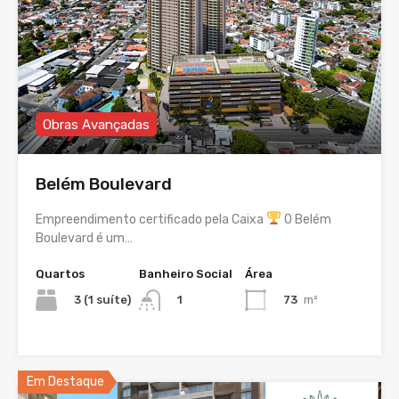
Obras Avançadas
Belém Boulevard
Empreendimento certificado pela Caixa
O Belém
Boulevard é um…
Quartos
Banheiro Social
Área
3 (1 suíte)
73
m²
1
Em Destaque