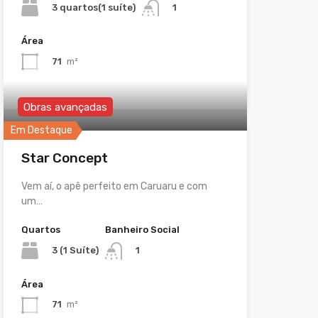
3 quartos(1 suíte)
1
Área
71
m²
Obras avançadas
Em Destaque
Star Concept
Vem aí, o apê perfeito em Caruaru e com
um…
Quartos
Banheiro Social
3 (1 Suíte)
1
Área
71
m²