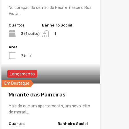
No coração do centro do Recife, nasce o Boa
Vista…
Quartos
Banheiro Social
3 (1 suíte)
1
Área
73
m²
Lançamento
Em Destaque
Mirante das Paineiras
Mais do que um apartamento, um novo jeito
de morar!…
Quartos
Banheiro Social