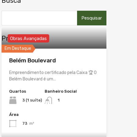
Busca
Pesquisar
por:
Propriedades
Obras Avançadas
Em Destaque
Belém Boulevard
Empreendimento certificado pela Caixa 🏆 O
Belém Boulevard é um…
Quartos
Banheiro Social
3 (1 suíte)
1
Área
73
m²