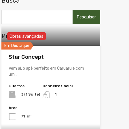
Busca
Pesquisar
por:
Propriedades
Obras avançadas
Em Destaque
Star Concept
Vem aí, o apê perfeito em Caruaru e com
um…
Quartos
Banheiro Social
3 (1 Suíte)
1
Área
71
m²