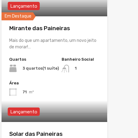
Lançamento
Em Destaque
Mirante das Paineiras
Mais do que um apartamento, um novo jeito
de morar!…
Quartos
Banheiro Social
3 quartos(1 suíte)
1
Área
71
m²
Lançamento
Solar das Paineiras