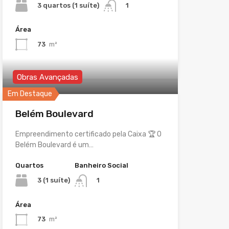
3 quartos (1 suíte)
1
Área
73
m²
Obras Avançadas
Em Destaque
Belém Boulevard
Empreendimento certificado pela Caixa 🏆 O
Belém Boulevard é um…
Quartos
Banheiro Social
3 (1 suíte)
1
Área
73
m²