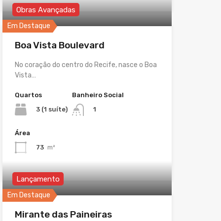
Obras Avançadas
Em Destaque
Boa Vista Boulevard
No coração do centro do Recife, nasce o Boa
Vista…
Quartos
Banheiro Social
3 (1 suíte)
1
Área
73
m²
Lançamento
Em Destaque
Mirante das Paineiras