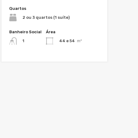
Quartos
2 ou 3 quartos (1 suíte)
Banheiro Social
Área
44 e 54
m²
1