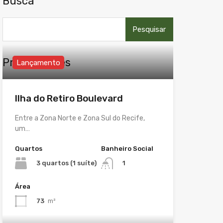
Busca
Pesquisar
por:
Propriedades
Lançamento
Ilha do Retiro Boulevard
Entre a Zona Norte e Zona Sul do Recife,
um…
Quartos
Banheiro Social
3 quartos (1 suíte)
1
Área
73
m²