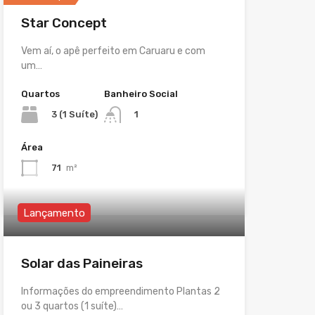
Star Concept
Vem aí, o apê perfeito em Caruaru e com
um…
Quartos
Banheiro Social
3 (1 Suíte)
1
Área
71
m²
Lançamento
Solar das Paineiras
Informações do empreendimento Plantas 2
ou 3 quartos (1 suíte)…