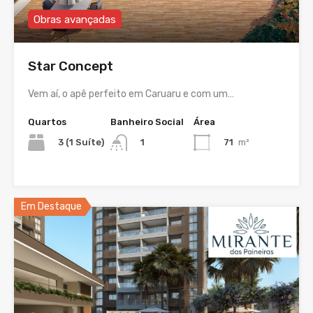
Obras avançadas
Star Concept
Vem aí, o apê perfeito em Caruaru e com um…
Quartos
Banheiro Social
Área
3 (1 Suíte)
71
m²
1
Em Destaque