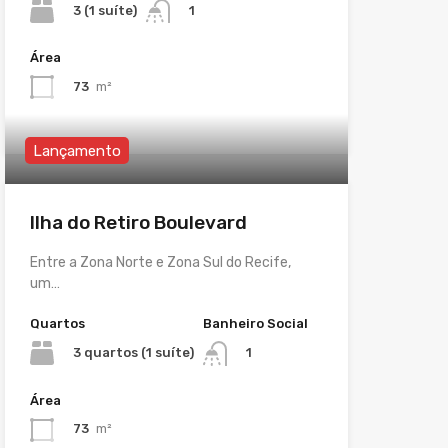
3 (1 suíte)
1
Área
73
m²
Lançamento
Ilha do Retiro Boulevard
Entre a Zona Norte e Zona Sul do Recife,
um…
Quartos
Banheiro Social
3 quartos (1 suíte)
1
Área
73
m²