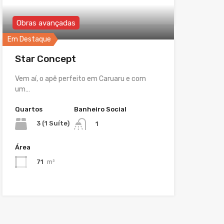
Obras avançadas
Em Destaque
Star Concept
Vem aí, o apê perfeito em Caruaru e com
um…
Quartos
Banheiro Social
3 (1 Suíte)
1
Área
71
m²