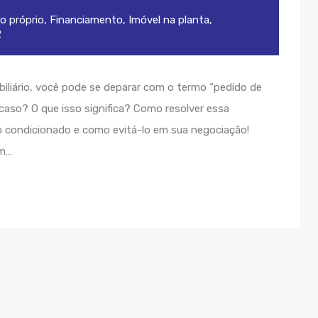
o próprio
,
Financiamento
,
Imóvel na planta
,
2
iliário, você pode se deparar com o termo “pedido de
caso? O que isso significa? Como resolver essa
o condicionado e como evitá-lo em sua negociação!
em…