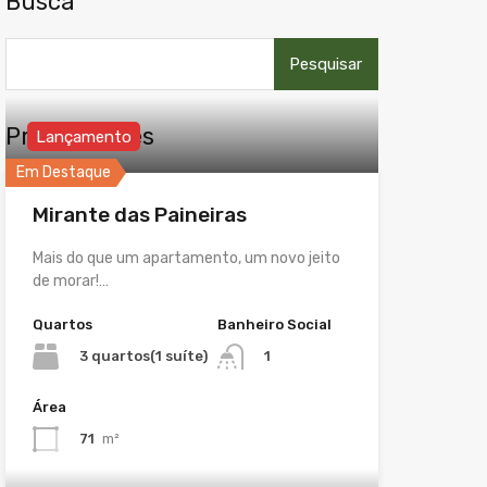
Busca
Pesquisar
por:
Propriedades
Lançamento
Em Destaque
Mirante das Paineiras
Mais do que um apartamento, um novo jeito
de morar!…
Quartos
Banheiro Social
3 quartos(1 suíte)
1
Área
71
m²