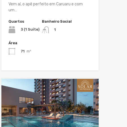
Vem aí, o apê perfeito em Caruaru e com
um…
Quartos
Banheiro Social
3 (1 Suíte)
1
Área
71
m²