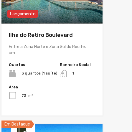
Lançamento
Ilha do Retiro Boulevard
Entre a Zona Norte e Zona Sul do Recife,
um…
Quartos
Banheiro Social
3 quartos (1 suíte)
1
Área
73
m²
Em Destaque