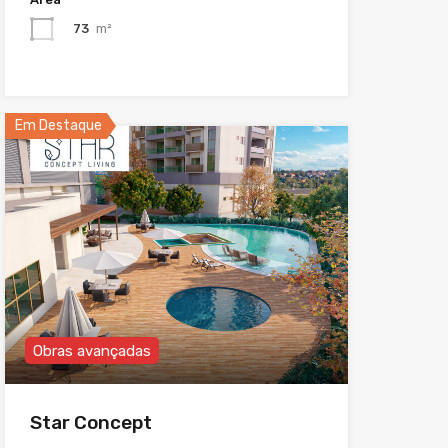
73
m²
Em Destaque
Obras avançadas
Star Concept