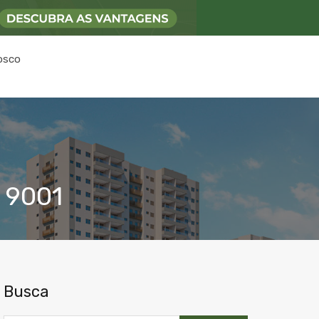
osco
O 9001
Busca