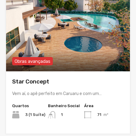
Obras avançadas
Star Concept
Vem aí, o apê perfeito em Caruaru e com um…
Quartos
Banheiro Social
Área
3 (1 Suíte)
71
m²
1