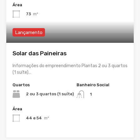
Área
73
m²
Lançamento
Solar das Paineiras
Informações do empreendimento Plantas 2 ou 3 quartos
(1 suíte)…
Quartos
Banheiro Social
2 ou 3 quartos (1 suíte)
1
Área
44 e 54
m²