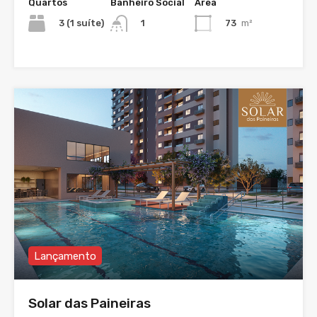
Quartos
Banheiro Social
Área
3 (1 suíte)
73
m²
1
Lançamento
Solar das Paineiras