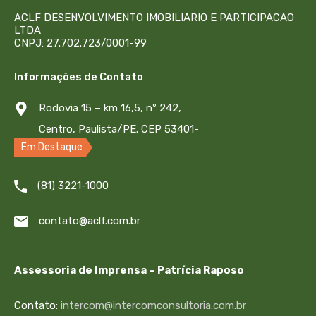
Quartos
Banheiro Social
ACLF DESENVOLVIMENTO IMOBILIARIO E PARTICIPACAO
3 quartos (1 suíte)
1
LTDA
CNPJ: 27.702.723/0001-99
Área
Informações de Contato
73
m²
Rodovia 15 – km 16,5, nº 242,
Centro, Paulista/PE. CEP 53401-
Em Destaque
445
(81) 3221-1000
contato@aclf.com.br
Assessoria de Imprensa – Patrícia Raposo
Contato:
intercom@intercomconsultoria.com.br