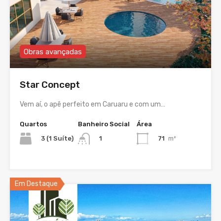
Obras avançadas
Star Concept
Vem aí, o apê perfeito em Caruaru e com um…
Quartos
Banheiro Social
Área
3 (1 Suíte)
71
m²
1
Em Destaque