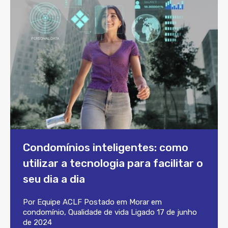
Condomínios inteligentes: como
utilizar a tecnologia para facilitar o
seu dia a dia
Por
Equipe ACLF
Postado em
Morar em
condomínio
,
Qualidade de vida
Ligado
17 de junho
de 2024