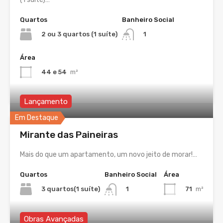
Quartos
Banheiro Social
2 ou 3 quartos (1 suíte)
1
Área
44 e 54
m²
Lançamento
Em Destaque
Mirante das Paineiras
Mais do que um apartamento, um novo jeito de morar!…
Quartos
Banheiro Social
Área
3 quartos(1 suíte)
71
m²
1
Obras Avançadas