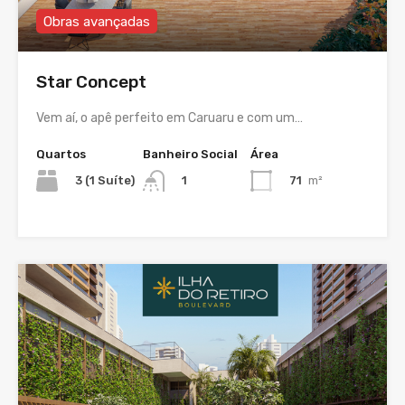
Obras avançadas
Star Concept
Vem aí, o apê perfeito em Caruaru e com um…
Quartos
Banheiro Social
Área
3 (1 Suíte)
71
m²
1