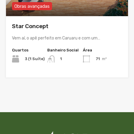
Obras avançadas
Star Concept
Vem aí, o apê perfeito em Caruaru e com um…
Quartos
Banheiro Social
Área
3 (1 Suíte)
71
m²
1