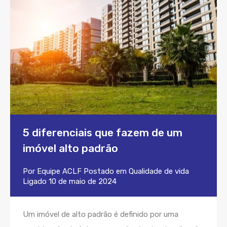
5 diferenciais que fazem de um
imóvel alto padrão
Por
Equipe ACLF
Postado em
Qualidade de vida
Ligado
10 de maio de 2024
Um imóvel de alto padrão é definido por uma