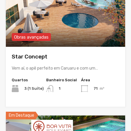
Obras avançadas
Star Concept
Vem aí, o apê perfeito em Caruaru e com um…
Quartos
Banheiro Social
Área
3 (1 Suíte)
71
m²
1
Em Destaque