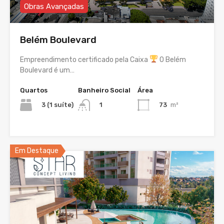
Obras Avançadas
Belém Boulevard
Empreendimento certificado pela Caixa
O Belém
Boulevard é um…
Quartos
Banheiro Social
Área
3 (1 suíte)
73
m²
1
Em Destaque