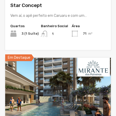
Star Concept
Vem aí, o apê perfeito em Caruaru e com um…
Quartos
Banheiro Social
Área
3 (1 Suíte)
71
m²
1
Em Destaque