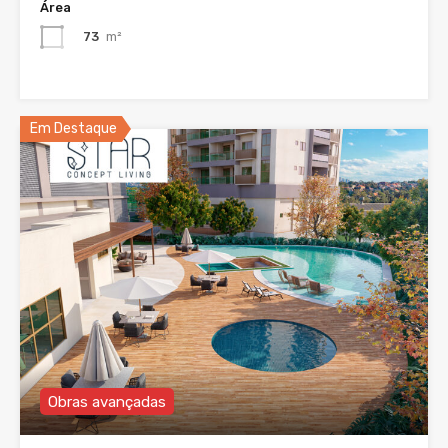
Área
73
m²
Em Destaque
Obras avançadas