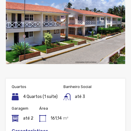
Quartos
Banheiro Social
4 Quartos (1 suíte)
até 3
Garagem
Área
até 2
161,14
m²