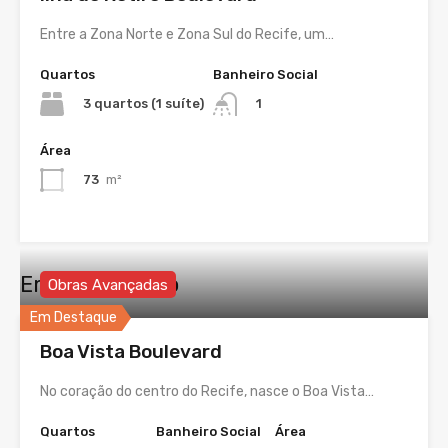
Entre a Zona Norte e Zona Sul do Recife, um…
Quartos
Banheiro Social
3 quartos (1 suíte)
1
Área
73
m²
Em Construção
Obras Avançadas
Em Destaque
Boa Vista Boulevard
No coração do centro do Recife, nasce o Boa Vista…
Quartos
Banheiro Social
Área