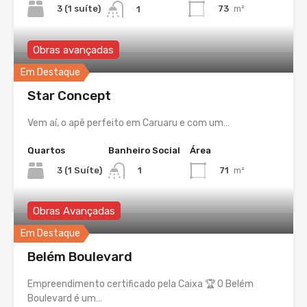
3 (1 suíte)
73
m²
1
Obras avançadas
Em Destaque
Star Concept
Vem aí, o apê perfeito em Caruaru e com um…
Quartos
Banheiro Social
Área
3 (1 Suíte)
71
m²
1
Obras Avançadas
Em Destaque
Belém Boulevard
Empreendimento certificado pela Caixa 🏆 O Belém
Boulevard é um…