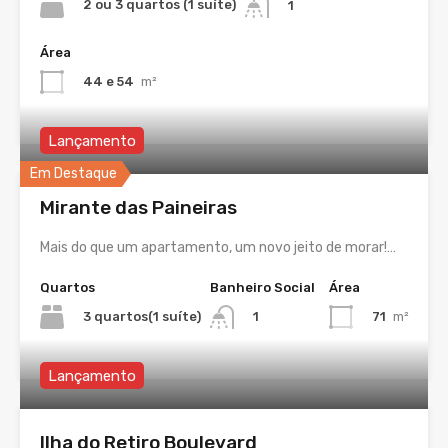
2 ou 3 quartos (1 suíte)
1
Área
44 e 54
m²
Lançamento
Em Destaque
Mirante das Paineiras
Mais do que um apartamento, um novo jeito de morar!…
Quartos
Banheiro Social
Área
3 quartos(1 suíte)
71
m²
1
Lançamento
Ilha do Retiro Boulevard