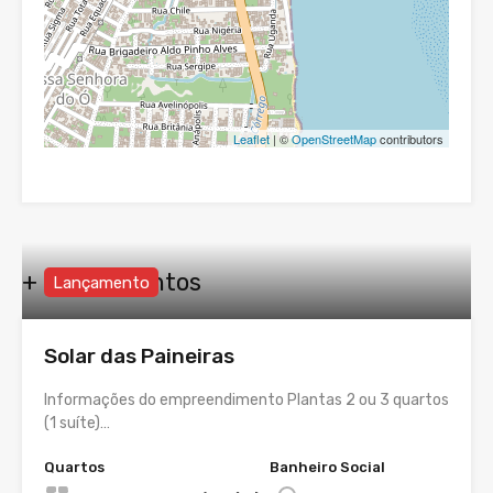
Leaflet
| ©
OpenStreetMap
contributors
+ Lançamentos
Lançamento
Solar das Paineiras
Informações do empreendimento Plantas 2 ou 3 quartos
(1 suíte)…
Quartos
Banheiro Social