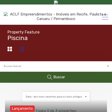
Property Feature
Piscina
Buscar Imóvel
Buscar
Data - dos mais recentes para os mais antigos
Lançamento
1
para
3
de
3
properties