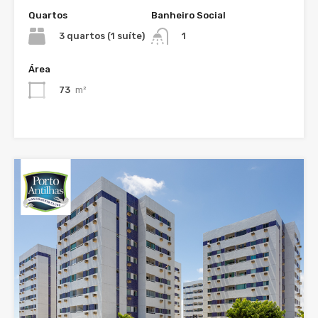
Quartos
Banheiro Social
3 quartos (1 suíte)
1
Área
73
m²