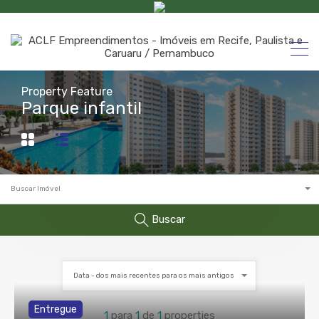
Property Feature
Parque infantil
Buscar Imóvel
Buscar
Data - dos mais recentes para os mais antigos
Entregue
1
para
1
de
1
properties