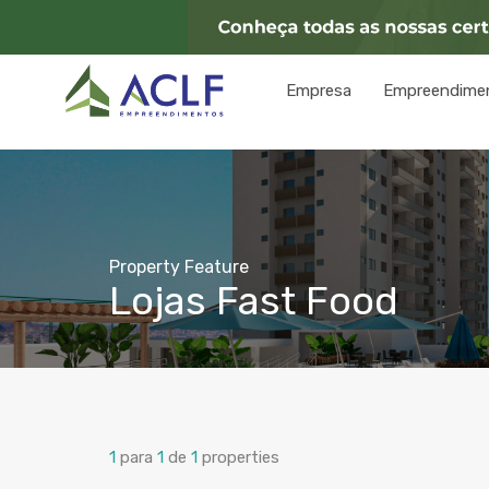
Empresa
Empreendime
Property Feature
Lojas Fast Food
1
para
1
de
1
properties