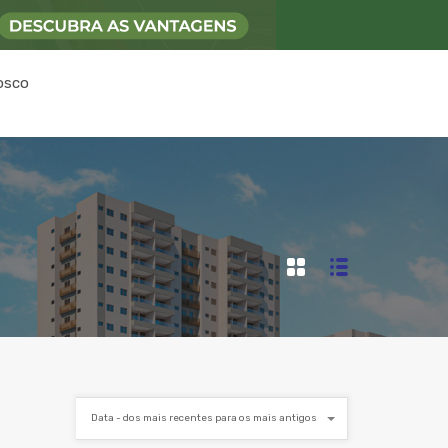
osco
Data - dos mais recentes para os mais antigos