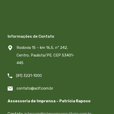
Informações de Contato
Rodovia 15 – km 16,5, nº 242,
Centro, Paulista/PE. CEP 53401-
445
(81) 3221-1000
contato@aclf.com.br
Assessoria de Imprensa – Patrícia Raposo
Contato:
intercom@intercomconsultoria.com.br