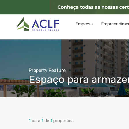
Empresa
Empreendime
Property Feature
Espaço para armaz
1
para
1
de
1
properties