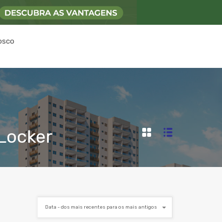
osco
Locker
Data - dos mais recentes para os mais antigos