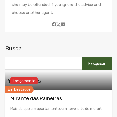
she may be offended if you ignore the advice and
choose another agent.
Busca
Pesquisar
por:
Propriedades
Lançamento
Em Destaque
Mirante das Paineiras
Mais do que um apartamento, um novo jeito de morar!…