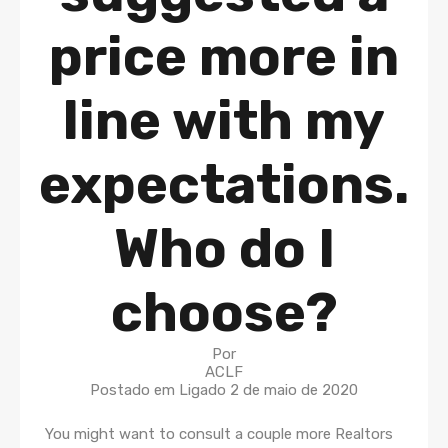
price more in
line with my
expectations.
Who do I
choose?
Por
ACLF
Postado em Ligado
2 de maio de 2020
You might want to consult a couple more Realtors