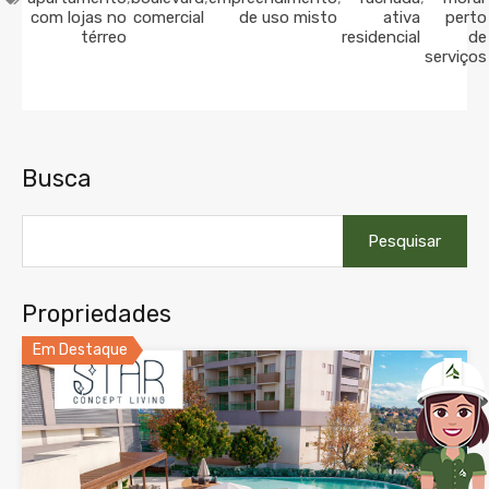
com lojas no
comercial
de uso misto
ativa
perto
térreo
residencial
de
serviços
Busca
Pesquisar
por:
Propriedades
Em Destaque