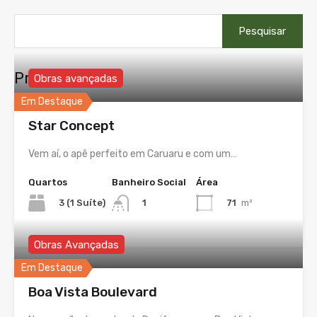
Pesquisar
por:
Propriedades
Obras avançadas
Em Destaque
Star Concept
Vem aí, o apê perfeito em Caruaru e com um…
Quartos
Banheiro Social
Área
3 (1 Suíte)
71
m²
1
Obras Avançadas
Em Destaque
Boa Vista Boulevard