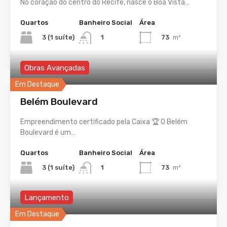
No coração do centro do Recife, nasce o Boa Vista…
Quartos
Banheiro Social
Área
3 (1 suíte)
73
m²
1
Obras Avançadas
Em Destaque
Belém Boulevard
Empreendimento certificado pela Caixa 🏆 O Belém
Boulevard é um…
Quartos
Banheiro Social
Área
3 (1 suíte)
73
m²
1
Lançamento
Em Destaque