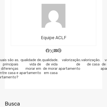
Equipe ACLF
uais são as
,
qualidade de
,
qualidade
,
valorização
,
valorização
,
v
principais
vida de
de vida
de
de casa
de
diferenças
morar em
de morar
apartamento
apa
ntre casa e
apartamento
em casa
artamento?
Busca