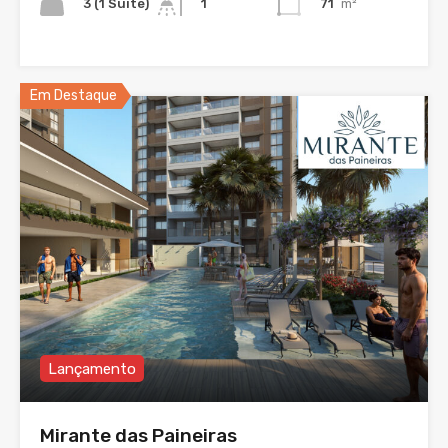
3 (1 Suíte)
71
m²
1
Em Destaque
Lançamento
Mirante das Paineiras