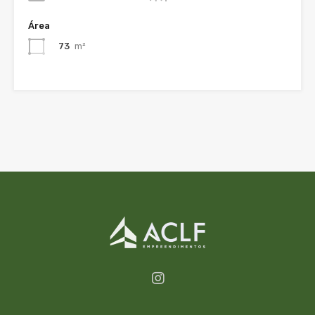
Área
73
m²