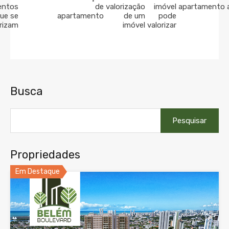
entos
de
valorização
imóvel
apartamento
ue se
apartamento
de um
pode
rizam
imóvel
valorizar
Busca
Pesquisar
por:
Propriedades
Em Destaque