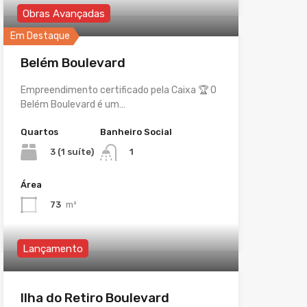
Obras Avançadas
Em Destaque
Belém Boulevard
Empreendimento certificado pela Caixa 🏆 O
Belém Boulevard é um…
Quartos
Banheiro Social
3 (1 suíte)
1
Área
73
m²
Lançamento
Ilha do Retiro Boulevard