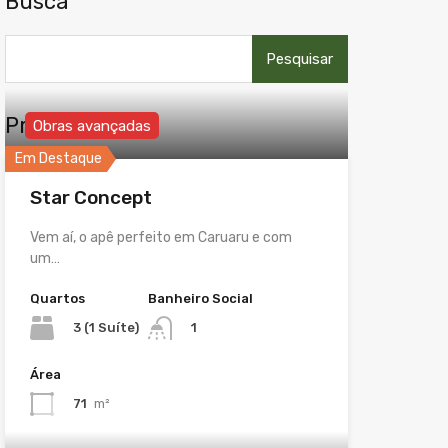
Busca
Pesquisar
por:
Propriedades
Obras avançadas
Em Destaque
Star Concept
Vem aí, o apê perfeito em Caruaru e com
um…
Quartos
Banheiro Social
3 (1 Suíte)
1
Área
71
m²