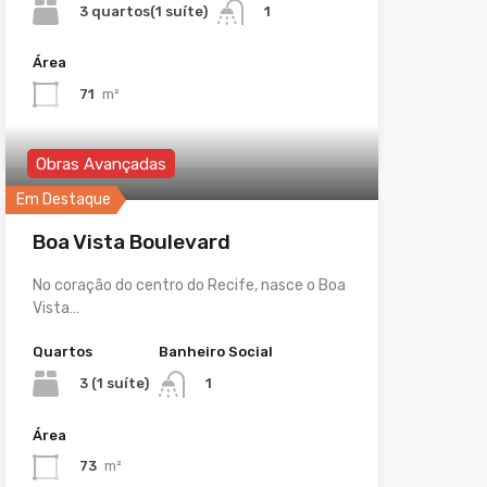
3 quartos(1 suíte)
1
Área
71
m²
Obras Avançadas
Em Destaque
Boa Vista Boulevard
No coração do centro do Recife, nasce o Boa
Vista…
Quartos
Banheiro Social
3 (1 suíte)
1
Área
73
m²