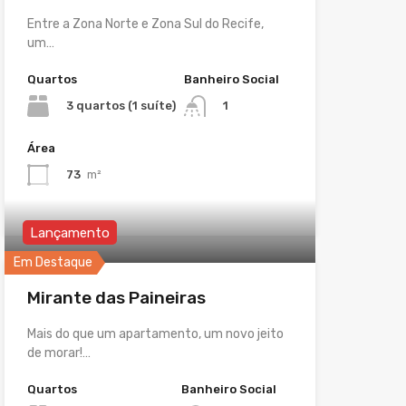
Entre a Zona Norte e Zona Sul do Recife,
um…
Quartos
Banheiro Social
3 quartos (1 suíte)
1
Área
73
m²
Lançamento
Em Destaque
Mirante das Paineiras
Mais do que um apartamento, um novo jeito
de morar!…
Quartos
Banheiro Social