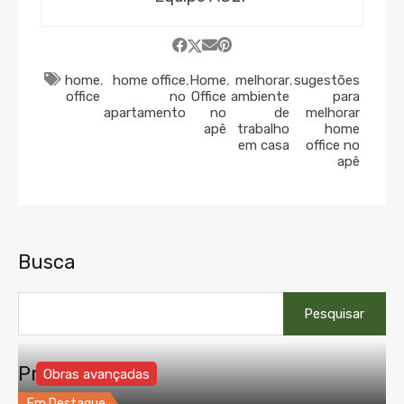
home
,
home office
,
Home
,
melhorar
,
sugestões
office
no
Office
ambiente
para
apartamento
no
de
melhorar
apê
trabalho
home
em casa
office no
apê
Busca
Pesquisar
por:
Propriedades
Obras avançadas
Em Destaque