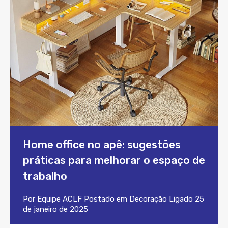
Home office no apê: sugestões
práticas para melhorar o espaço de
trabalho
Por
Equipe ACLF
Postado em
Decoração
Ligado
25
de janeiro de 2025