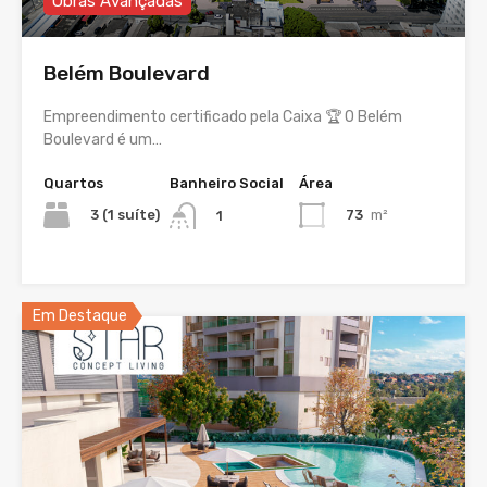
Obras Avançadas
Belém Boulevard
Empreendimento certificado pela Caixa 🏆 O Belém
Boulevard é um…
Quartos
Banheiro Social
Área
3 (1 suíte)
73
m²
1
Em Destaque