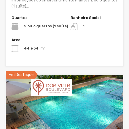
Informações do empreendimento Plantas 2 ou 3 quartos
(1 suíte)…
Quartos
Banheiro Social
2 ou 3 quartos (1 suíte)
1
Área
44 e 54
m²
Em Destaque