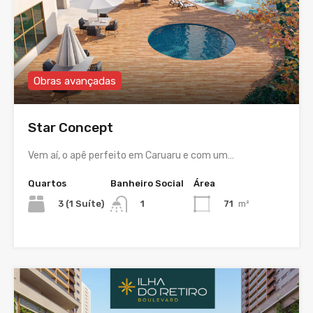
Obras avançadas
Star Concept
Vem aí, o apê perfeito em Caruaru e com um…
Quartos
Banheiro Social
Área
3 (1 Suíte)
71
m²
1