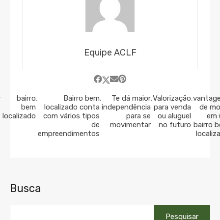
Equipe ACLF
bairro
,
Bairro bem
,
Te dá maior
,
Valorização
,
vantag
bem
localizado conta
independência
para venda
de mo
localizado
com vários tipos
para se
ou aluguel
em
de
movimentar
no futuro
bairro 
empreendimentos
localiz
Busca
Pesquisar
por: