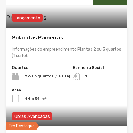
Propriedades
Lançamento
Solar das Paineiras
Informações do empreendimento Plantas 2 ou 3 quartos
(1 suíte)…
Quartos
Banheiro Social
2 ou 3 quartos (1 suíte)
1
Área
44 e 54
m²
Obras Avançadas
Em Destaque