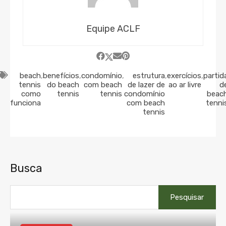
Equipe ACLF
beach
,
benefícios
,
condomínio
,
estrutura
,
exercícios
,
partid
tennis
do beach
com beach
de lazer de
ao ar livre
d
como
tennis
tennis
condomínio
beac
funciona
com beach
tenni
tennis
Busca
Pesquisar
por: