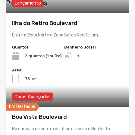
Propriedades
Lançamento
Ilha do Retiro Boulevard
Entre a Zona Norte e Zona Sul do Recife, um…
Quartos
Banheiro Social
3 quartos (1 suíte)
1
Área
73
m²
Obras Avançadas
Em Destaque
Boa Vista Boulevard
No coração do centro do Recife, nasce o Boa Vista…