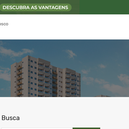
osco
Busca