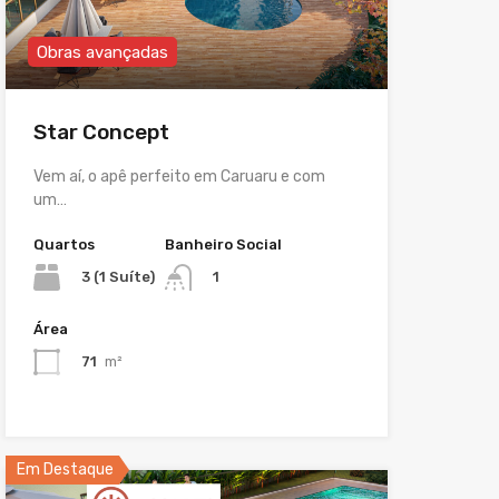
Obras avançadas
Star Concept
Vem aí, o apê perfeito em Caruaru e com
um…
Quartos
Banheiro Social
3 (1 Suíte)
1
Área
71
m²
Em Destaque