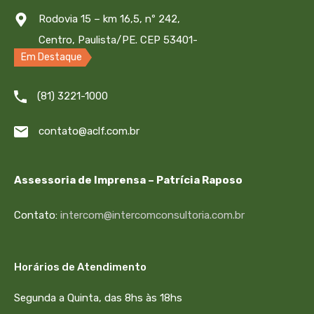
Rodovia 15 – km 16,5, nº 242,
Centro, Paulista/PE. CEP 53401-
Em Destaque
445
(81) 3221-1000
contato@aclf.com.br
Assessoria de Imprensa – Patrícia Raposo
Contato:
intercom@intercomconsultoria.com.br
Obras Avançadas
Horários de Atendimento
Boa Vista Boulevard
Segunda a Quinta, das 8hs às 18hs