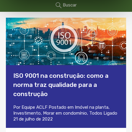
Buscar
ISO 9001 na construção: como a
norma traz qualidade para a
construção
Por
Equipe ACLF
Postado em
Imóvel na planta
,
Investimento
,
Morar em condomínio
,
Todos
Ligado
21 de julho de 2022