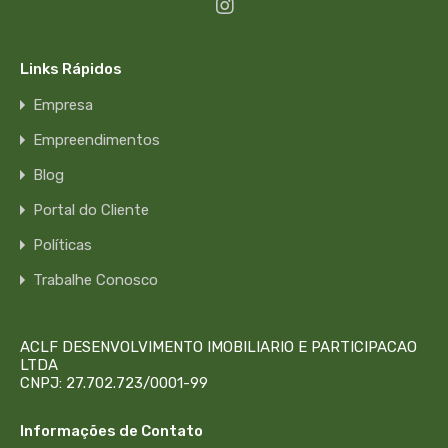
Links Rápidos
Empresa
Empreendimentos
Lançamento
Blog
Portal do Cliente
Solar das Paineiras
Políticas
Informações do empreendimento Plantas 2 ou 3 quartos
Trabalhe Conosco
(1 suíte)…
Quartos
Banheiro Social
ACLF DESENVOLVIMENTO IMOBILIARIO E PARTICIPACAO
2 ou 3 quartos (1 suíte)
1
LTDA
CNPJ: 27.702.723/0001-99
Área
Informações de Contato
44 e 54
m²