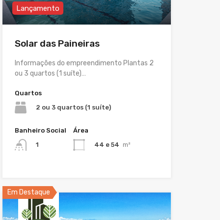
Lançamento
Solar das Paineiras
Informações do empreendimento Plantas 2
ou 3 quartos (1 suíte)…
Quartos
2 ou 3 quartos (1 suíte)
Banheiro Social
Área
44 e 54
m²
1
Em Destaque