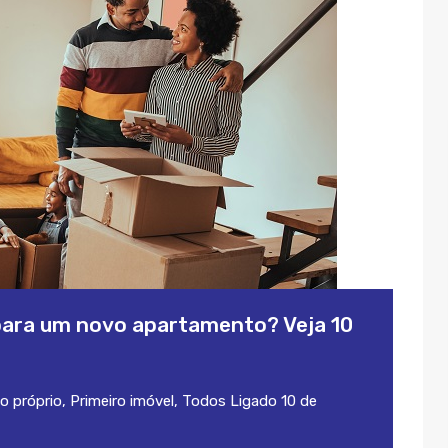
ara um novo apartamento? Veja 10
o próprio
,
Primeiro imóvel
,
Todos
Ligado
10 de