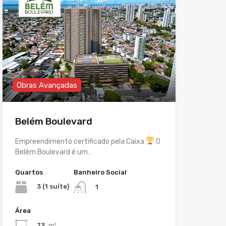
Obras Avançadas
Belém Boulevard
Empreendimento certificado pela Caixa
O
Belém Boulevard é um…
Quartos
Banheiro Social
3 (1 suíte)
1
Área
73
m²