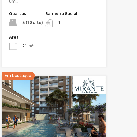
um…
Quartos
Banheiro Social
3 (1 Suíte)
1
Área
71
m²
Em Destaque