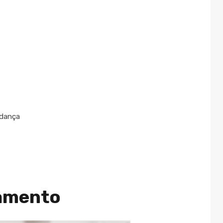
udança
jamento