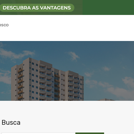
osco
Busca