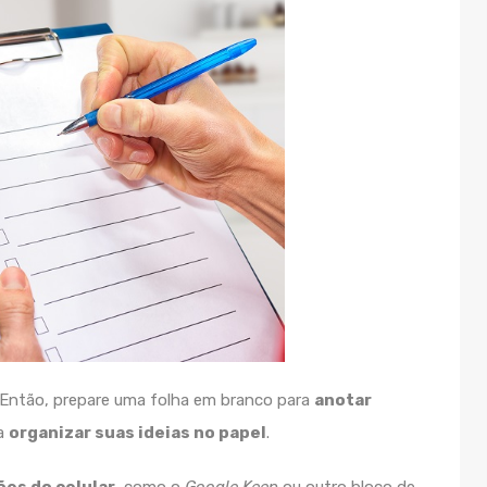
 Então, prepare uma folha em branco para
anotar
 a
organizar suas ideias no papel
.
ões do celular
, como o
Google Keep
ou outro bloco de