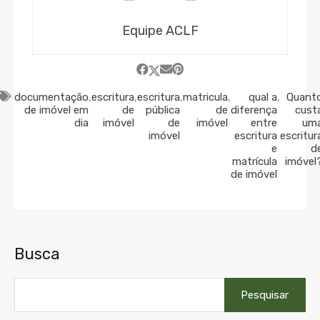
Equipe ACLF
documentação
,
escritura
,
escritura
,
matricula
,
qual a
,
Quant
de imóvel em
de
pública
de
diferença
cust
dia
imóvel
de
imóvel
entre
um
imóvel
escritura
escritur
e
d
matrícula
imóvel
de imóvel
Busca
Pesquisar
por: