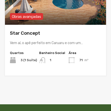
Obras avançadas
Star Concept
Vem aí, o apê perfeito em Caruaru e com um…
Quartos
Banheiro Social
Área
3 (1 Suíte)
71
m²
1