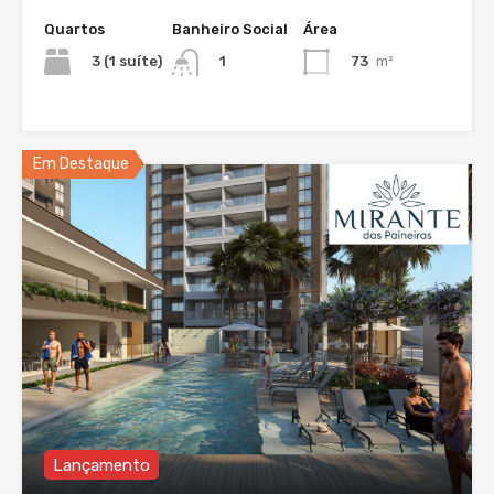
Quartos
Banheiro Social
Área
3 (1 suíte)
73
m²
1
Em Destaque
Lançamento