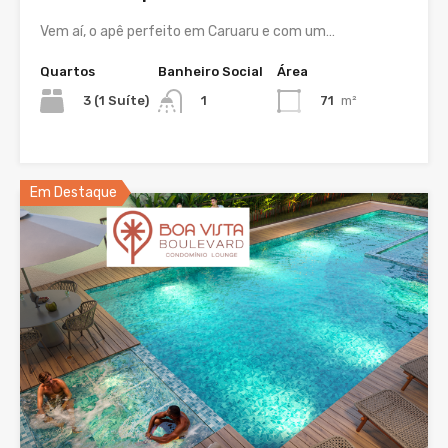
Vem aí, o apê perfeito em Caruaru e com um…
Quartos
Banheiro Social
Área
3 (1 Suíte)
71
m²
1
Em Destaque