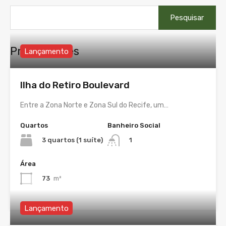
Pesquisar
por:
Propriedades
Lançamento
Ilha do Retiro Boulevard
Entre a Zona Norte e Zona Sul do Recife, um…
Quartos
Banheiro Social
3 quartos (1 suíte)
1
Área
73
m²
Lançamento