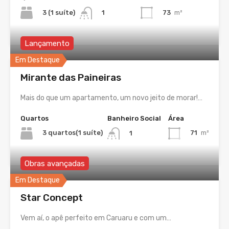
3 (1 suíte)
73
m²
1
Lançamento
Em Destaque
Mirante das Paineiras
Mais do que um apartamento, um novo jeito de morar!…
Quartos
Banheiro Social
Área
3 quartos(1 suíte)
71
m²
1
Obras avançadas
Em Destaque
Star Concept
Vem aí, o apê perfeito em Caruaru e com um…